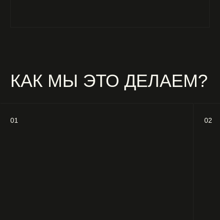
ПОЧЕМУ МЫ?
МНОЖЕСТВО
ЭКСПЕРТИЗА
РЕАЛИЗОВАННЫХ ПРОЕКТОВ
И ОПЫТ
РАЗНОГО МАСШТАБА
И УВЕРЕННОСТЬ
В РЕЗУЛЬТАТЕ.
ВНИМАНИЕ
СОЕДИНЯЕМ ПОНИМАНИЕ
ЗАДАЧИ С ЧУТКОСТЬЮ
К ДЕТАЛЯМ И АКТУАЛЬНЫМ
ТРЕНДАМ.
ОТВЕТСТВЕННОСТЬ
БЕРЁМ НА СЕБЯ
ОБЯЗАТЕЛЬСТВА И
ДОВОДИМ ЗАДАЧУ ДО
УСПЕШНОГО РЕЗУЛЬТАТА.
НОВАТОРСТВО
ИЩЕМ НЕСТАНДАРТНЫЕ
ПОДХОДЫ И СОЗДАЁМ
РЕШЕНИЯ, ЧТОБЫ ПРОЕКТЫ
БЫЛИ СОВРЕМЕННЫМИ
И ВЫРАЗИТЕЛЬНЫМИ.