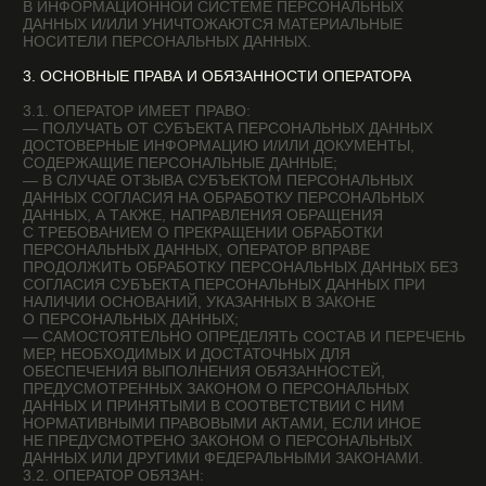
ПРЕКРАТИТЬ ОБРАБОТКУ И УНИЧТОЖИТЬ
ПЕРСОНАЛЬНЫЕ ДАННЫЕ В ПОРЯДКЕ И СЛУЧАЯХ,
ПРЕДУСМОТРЕННЫХ ЗАКОНОМ О ПЕРСОНАЛЬНЫХ
ДАННЫХ;
— ИСПОЛНЯТЬ ИНЫЕ ОБЯЗАННОСТИ,
ПРЕДУСМОТРЕННЫЕ ЗАКОНОМ О ПЕРСОНАЛЬНЫХ
ДАННЫХ.
4. ОСНОВНЫЕ ПРАВА И ОБЯЗАННОСТИ СУБЪЕКТОВ
ПЕРСОНАЛЬНЫХ ДАННЫХ
4.1. СУБЪЕКТЫ ПЕРСОНАЛЬНЫХ ДАННЫХ ИМЕЮТ ПРАВО:
— ПОЛУЧАТЬ ИНФОРМАЦИЮ, КАСАЮЩУЮСЯ ОБРАБОТКИ
ЕГО ПЕРСОНАЛЬНЫХ ДАННЫХ, ЗА ИСКЛЮЧЕНИЕМ
СЛУЧАЕВ, ПРЕДУСМОТРЕННЫХ ФЕДЕРАЛЬНЫМИ
ЗАКОНАМИ. СВЕДЕНИЯ ПРЕДОСТАВЛЯЮТСЯ СУБЪЕКТУ
ПЕРСОНАЛЬНЫХ ДАННЫХ ОПЕРАТОРОМ В ДОСТУПНОЙ
ФОРМЕ, И В НИХ НЕ ДОЛЖНЫ СОДЕРЖАТЬСЯ
ПЕРСОНАЛЬНЫЕ ДАННЫЕ, ОТНОСЯЩИЕСЯ К ДРУГИМ
СУБЪЕКТАМ ПЕРСОНАЛЬНЫХ ДАННЫХ, ЗА ИСКЛЮЧЕНИЕМ
СЛУЧАЕВ, КОГДА ИМЕЮТСЯ ЗАКОННЫЕ ОСНОВАНИЯ ДЛЯ
РАСКРЫТИЯ ТАКИХ ПЕРСОНАЛЬНЫХ ДАННЫХ. ПЕРЕЧЕНЬ
ИНФОРМАЦИИ И ПОРЯДОК ЕЕ ПОЛУЧЕНИЯ УСТАНОВЛЕН
ЗАКОНОМ О ПЕРСОНАЛЬНЫХ ДАННЫХ;
— ТРЕБОВАТЬ ОТ ОПЕРАТОРА УТОЧНЕНИЯ ЕГО
ПЕРСОНАЛЬНЫХ ДАННЫХ, ИХ БЛОКИРОВАНИЯ ИЛИ
УНИЧТОЖЕНИЯ В СЛУЧАЕ, ЕСЛИ ПЕРСОНАЛЬНЫЕ
ДАННЫЕ ЯВЛЯЮТСЯ НЕПОЛНЫМИ, УСТАРЕВШИМИ,
НЕТОЧНЫМИ, НЕЗАКОННО ПОЛУЧЕННЫМИ ИЛИ
НЕ ЯВЛЯЮТСЯ НЕОБХОДИМЫМИ ДЛЯ ЗАЯВЛЕННОЙ ЦЕЛИ
ОБРАБОТКИ, А ТАКЖЕ ПРИНИМАТЬ ПРЕДУСМОТРЕННЫЕ
ЗАКОНОМ МЕРЫ ПО ЗАЩИТЕ СВОИХ ПРАВ;
— ВЫДВИГАТЬ УСЛОВИЕ ПРЕДВАРИТЕЛЬНОГО СОГЛАСИЯ
ПРИ ОБРАБОТКЕ ПЕРСОНАЛЬНЫХ ДАННЫХ В ЦЕЛЯХ
ПРОДВИЖЕНИЯ НА РЫНКЕ ТОВАРОВ, РАБОТ И УСЛУГ;
— НА ОТЗЫВ СОГЛАСИЯ НА ОБРАБОТКУ ПЕРСОНАЛЬНЫХ
ДАННЫХ, А ТАКЖЕ, НА НАПРАВЛЕНИЕ ТРЕБОВАНИЯ
О ПРЕКРАЩЕНИИ ОБРАБОТКИ ПЕРСОНАЛЬНЫХ ДАННЫХ;
— ОБЖАЛОВАТЬ В УПОЛНОМОЧЕННЫЙ ОРГАН