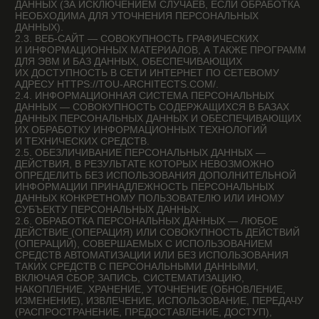
ТАКИХ СРЕДСТВ С ПЕРСОНАЛЬНЫМИ ДАННЫМИ,
ВКЛЮЧАЯ СБОР, ЗАПИСЬ, СИСТЕМАТИЗАЦИЮ,
НАКОПЛЕНИЕ, ХРАНЕНИЕ, УТОЧНЕНИЕ (ОБНОВЛЕНИЕ,
ИЗМЕНЕНИЕ), ИЗВЛЕЧЕНИЕ, ИСПОЛЬЗОВАНИЕ, ПЕРЕДАЧУ
(РАСПРОСТРАНЕНИЕ, ПРЕДОСТАВЛЕНИЕ, ДОСТУП),
ОБЕЗЛИЧИВАНИЕ, БЛОКИРОВАНИЕ, УДАЛЕНИЕ,
УНИЧТОЖЕНИЕ ПЕРСОНАЛЬНЫХ ДАННЫХ.
2.7. ОПЕРАТОР — ГОСУДАРСТВЕННЫЙ ОРГАН,
МУНИЦИПАЛЬНЫЙ ОРГАН, ЮРИДИЧЕСКОЕ ИЛИ
ФИЗИЧЕСКОЕ ЛИЦО, САМОСТОЯТЕЛЬНО ИЛИ
СОВМЕСТНО С ДРУГИМИ ЛИЦАМИ ОРГАНИЗУЮЩИЕ И/
ИЛИ ОСУЩЕСТВЛЯЮЩИЕ ОБРАБОТКУ ПЕРСОНАЛЬНЫХ
ДАННЫХ, А ТАКЖЕ ОПРЕДЕЛЯЮЩИЕ ЦЕЛИ ОБРАБОТКИ
ПЕРСОНАЛЬНЫХ ДАННЫХ, СОСТАВ ПЕРСОНАЛЬНЫХ
ДАННЫХ, ПОДЛЕЖАЩИХ ОБРАБОТКЕ, ДЕЙСТВИЯ
(ОПЕРАЦИИ), СОВЕРШАЕМЫЕ С ПЕРСОНАЛЬНЫМИ
ДАННЫМИ.
2.8. ПЕРСОНАЛЬНЫЕ ДАННЫЕ — ЛЮБАЯ ИНФОРМАЦИЯ,
ОТНОСЯЩАЯСЯ ПРЯМО ИЛИ КОСВЕННО
К ОПРЕДЕЛЕННОМУ ИЛИ ОПРЕДЕЛЯЕМОМУ
ПОЛЬЗОВАТЕЛЮ ВЕБ-САЙТА HTTPS://TOU-
ARCHITECTS.COM/.
2.9. ПЕРСОНАЛЬНЫЕ ДАННЫЕ, РАЗРЕШЕННЫЕ
СУБЪЕКТОМ ПЕРСОНАЛЬНЫХ ДАННЫХ ДЛЯ
РАСПРОСТРАНЕНИЯ, — ПЕРСОНАЛЬНЫЕ ДАННЫЕ,
ДОСТУП НЕОГРАНИЧЕННОГО КРУГА ЛИЦ К КОТОРЫМ
ПРЕДОСТАВЛЕН СУБЪЕКТОМ ПЕРСОНАЛЬНЫХ ДАННЫХ
ПУТЕМ ДАЧИ СОГЛАСИЯ НА ОБРАБОТКУ ПЕРСОНАЛЬНЫХ
ДАННЫХ, РАЗРЕШЕННЫХ СУБЪЕКТОМ ПЕРСОНАЛЬНЫХ
ДАННЫХ ДЛЯ РАСПРОСТРАНЕНИЯ В ПОРЯДКЕ,
ПРЕДУСМОТРЕННОМ ЗАКОНОМ О ПЕРСОНАЛЬНЫХ
ДАННЫХ (ДАЛЕЕ — ПЕРСОНАЛЬНЫЕ ДАННЫЕ,
РАЗРЕШЕННЫЕ ДЛЯ РАСПРОСТРАНЕНИЯ).
2.10. ПОЛЬЗОВАТЕЛЬ — ЛЮБОЙ ПОСЕТИТЕЛЬ ВЕБ-
САЙТА HTTPS://TOU-ARCHITECTS.COM/.
2.11. ПРЕДОСТАВЛЕНИЕ ПЕРСОНАЛЬНЫХ ДАННЫХ —
ДЕЙСТВИЯ, НАПРАВЛЕННЫЕ НА РАСКРЫТИЕ
ПЕРСОНАЛЬНЫХ ДАННЫХ ОПРЕДЕЛЕННОМУ ЛИЦУ ИЛИ
ОПРЕДЕЛЕННОМУ КРУГУ ЛИЦ.