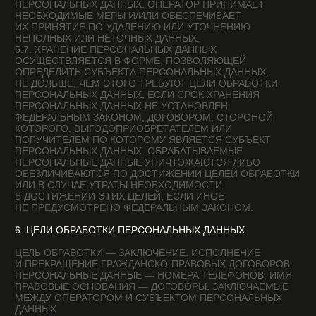
СРОК НЕ ПРЕДУСМОТРЕН ДОГОВОРОМ ИЛИ
ДЕЙСТВУЮЩИМ ЗАКОНОДАТЕЛЬСТВОМ. ПОЛЬЗОВАТЕЛЬ
МОЖЕТ В ЛЮБОЙ МОМЕНТ ОТОЗВАТЬ СВОЕ СОГЛАСИЕ
НА ОБРАБОТКУ ПЕРСОНАЛЬНЫХ ДАННЫХ, НАПРАВИВ
ОПЕРАТОРУ УВЕДОМЛЕНИЕ ПОСРЕДСТВОМ
ЭЛЕКТРОННОЙ ПОЧТЫ НА ЭЛЕКТРОННЫЙ АДРЕС
ОПЕРАТОРА PRIVACY@THISMYWEBSITE.COM С ПОМЕТКОЙ
«ОТЗЫВ СОГЛАСИЯ НА ОБРАБОТКУ ПЕРСОНАЛЬНЫХ
ДАННЫХ».
8.5. ВСЯ ИНФОРМАЦИЯ, КОТОРАЯ СОБИРАЕТСЯ
СТОРОННИМИ СЕРВИСАМИ, В ТОМ ЧИСЛЕ ПЛАТЕЖНЫМИ
СИСТЕМАМИ, СРЕДСТВАМИ СВЯЗИ И ДРУГИМИ
ПОСТАВЩИКАМИ УСЛУГ, ХРАНИТСЯ И ОБРАБАТЫВАЕТСЯ
УКАЗАННЫМИ ЛИЦАМИ (ОПЕРАТОРАМИ)
В СООТВЕТСТВИИ С ИХ ПОЛЬЗОВАТЕЛЬСКИМ
СОГЛАШЕНИЕМ И ПОЛИТИКОЙ КОНФИДЕНЦИАЛЬНОСТИ.
СУБЪЕКТ ПЕРСОНАЛЬНЫХ ДАННЫХ И/
ИЛИ С УКАЗАННЫМИ ДОКУМЕНТАМИ. ОПЕРАТОР
НЕ НЕСЕТ ОТВЕТСТВЕННОСТЬ ЗА ДЕЙСТВИЯ ТРЕТЬИХ
ЛИЦ, В ТОМ ЧИСЛЕ УКАЗАННЫХ В НАСТОЯЩЕМ ПУНКТЕ
ПОСТАВЩИКОВ УСЛУГ.
8.6. УСТАНОВЛЕННЫЕ СУБЪЕКТОМ ПЕРСОНАЛЬНЫХ
ДАННЫХ ЗАПРЕТЫ НА ПЕРЕДАЧУ (КРОМЕ
ПРЕДОСТАВЛЕНИЯ ДОСТУПА), А ТАКЖЕ НА ОБРАБОТКУ
ИЛИ УСЛОВИЯ ОБРАБОТКИ (КРОМЕ ПОЛУЧЕНИЯ
ДОСТУПА) ПЕРСОНАЛЬНЫХ ДАННЫХ, РАЗРЕШЕННЫХ ДЛЯ
РАСПРОСТРАНЕНИЯ, НЕ ДЕЙСТВУЮТ В СЛУЧАЯХ
ОБРАБОТКИ ПЕРСОНАЛЬНЫХ ДАННЫХ
В ГОСУДАРСТВЕННЫХ, ОБЩЕСТВЕННЫХ И ИНЫХ
ПУБЛИЧНЫХ ИНТЕРЕСАХ, ОПРЕДЕЛЕННЫХ
ЗАКОНОДАТЕЛЬСТВОМ РФ.
8.7. ОПЕРАТОР ПРИ ОБРАБОТКЕ ПЕРСОНАЛЬНЫХ ДАННЫХ
ОБЕСПЕЧИВАЕТ КОНФИДЕНЦИАЛЬНОСТЬ
ПЕРСОНАЛЬНЫХ ДАННЫХ.
8.8. ОПЕРАТОР ОСУЩЕСТВЛЯЕТ ХРАНЕНИЕ
ПЕРСОНАЛЬНЫХ ДАННЫХ В ФОРМЕ, ПОЗВОЛЯЮЩЕЙ
ОПРЕДЕЛИТЬ СУБЪЕКТА ПЕРСОНАЛЬНЫХ ДАННЫХ,
НЕ ДОЛЬШЕ, ЧЕМ ЭТОГО ТРЕБУЮТ ЦЕЛИ ОБРАБОТКИ
ПЕРСОНАЛЬНЫХ ДАННЫХ, ЕСЛИ СРОК ХРАНЕНИЯ