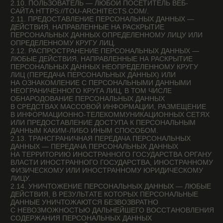
НАЛИЧИИ ОСНОВАНИЙ, УКАЗАННЫХ В ЗАКОНЕ
О ПЕРСОНАЛЬНЫХ ДАННЫХ;
— САМОСТОЯТЕЛЬНО ОПРЕДЕЛЯТЬ СОСТАВ И ПЕРЕЧЕНЬ
МЕР, НЕОБХОДИМЫХ И ДОСТАТОЧНЫХ ДЛЯ
ОБЕСПЕЧЕНИЯ ВЫПОЛНЕНИЯ ОБЯЗАННОСТЕЙ,
ПРЕДУСМОТРЕННЫХ ЗАКОНОМ О ПЕРСОНАЛЬНЫХ
ДАННЫХ И ПРИНЯТЫМИ В СООТВЕТСТВИИ С НИМ
НОРМАТИВНЫМИ ПРАВОВЫМИ АКТАМИ, ЕСЛИ ИНОЕ
НЕ ПРЕДУСМОТРЕНО ЗАКОНОМ О ПЕРСОНАЛЬНЫХ
ДАННЫХ ИЛИ ДРУГИМИ ФЕДЕРАЛЬНЫМИ ЗАКОНАМИ.
3.2. ОПЕРАТОР ОБЯЗАН:
— ПРЕДОСТАВЛЯТЬ СУБЪЕКТУ ПЕРСОНАЛЬНЫХ ДАННЫХ
ПО ЕГО ПРОСЬБЕ ИНФОРМАЦИЮ, КАСАЮЩУЮСЯ
ОБРАБОТКИ ЕГО ПЕРСОНАЛЬНЫХ ДАННЫХ;
— ОРГАНИЗОВЫВАТЬ ОБРАБОТКУ ПЕРСОНАЛЬНЫХ
ДАННЫХ В ПОРЯДКЕ, УСТАНОВЛЕННОМ ДЕЙСТВУЮЩИМ
ЗАКОНОДАТЕЛЬСТВОМ РФ;
— ОТВЕЧАТЬ НА ОБРАЩЕНИЯ И ЗАПРОСЫ СУБЪЕКТОВ
ПЕРСОНАЛЬНЫХ ДАННЫХ И ИХ ЗАКОННЫХ
ПРЕДСТАВИТЕЛЕЙ В СООТВЕТСТВИИ С ТРЕБОВАНИЯМИ
ЗАКОНА О ПЕРСОНАЛЬНЫХ ДАННЫХ;
— СООБЩАТЬ В УПОЛНОМОЧЕННЫЙ ОРГАН ПО ЗАЩИТЕ
ПРАВ СУБЪЕКТОВ ПЕРСОНАЛЬНЫХ ДАННЫХ ПО ЗАПРОСУ
ЭТОГО ОРГАНА НЕОБХОДИМУЮ ИНФОРМАЦИЮ
В ТЕЧЕНИЕ 10 ДНЕЙ С ДАТЫ ПОЛУЧЕНИЯ ТАКОГО
ЗАПРОСА;
— ПУБЛИКОВАТЬ ИЛИ ИНЫМ ОБРАЗОМ ОБЕСПЕЧИВАТЬ
НЕОГРАНИЧЕННЫЙ ДОСТУП К НАСТОЯЩЕЙ ПОЛИТИКЕ
В ОТНОШЕНИИ ОБРАБОТКИ ПЕРСОНАЛЬНЫХ ДАННЫХ;
— ПРИНИМАТЬ ПРАВОВЫЕ, ОРГАНИЗАЦИОННЫЕ
И ТЕХНИЧЕСКИЕ МЕРЫ ДЛЯ ЗАЩИТЫ ПЕРСОНАЛЬНЫХ
ДАННЫХ ОТ НЕПРАВОМЕРНОГО ИЛИ СЛУЧАЙНОГО
ДОСТУПА К НИМ, УНИЧТОЖЕНИЯ, ИЗМЕНЕНИЯ,
БЛОКИРОВАНИЯ, КОПИРОВАНИЯ, ПРЕДОСТАВЛЕНИЯ,
РАСПРОСТРАНЕНИЯ ПЕРСОНАЛЬНЫХ ДАННЫХ, А ТАКЖЕ
ОТ ИНЫХ НЕПРАВОМЕРНЫХ ДЕЙСТВИЙ В ОТНОШЕНИИ
ПЕРСОНАЛЬНЫХ ДАННЫХ;
— ПРЕКРАТИТЬ ПЕРЕДАЧУ (РАСПРОСТРАНЕНИЕ,
ПРЕДОСТАВЛЕНИЕ, ДОСТУП) ПЕРСОНАЛЬНЫХ ДАННЫХ,