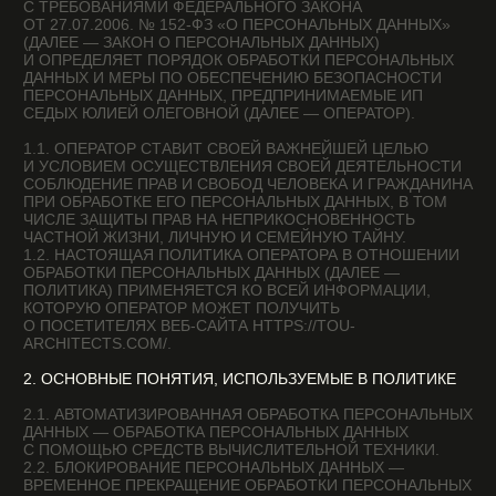
ПРИ ОБРАБОТКЕ ЕГО ПЕРСОНАЛЬНЫХ ДАННЫХ, В ТОМ
ЧИСЛЕ ЗАЩИТЫ ПРАВ НА НЕПРИКОСНОВЕННОСТЬ
ЧАСТНОЙ ЖИЗНИ, ЛИЧНУЮ И СЕМЕЙНУЮ ТАЙНУ.
1.2. НАСТОЯЩАЯ ПОЛИТИКА ОПЕРАТОРА В ОТНОШЕНИИ
ОБРАБОТКИ ПЕРСОНАЛЬНЫХ ДАННЫХ (ДАЛЕЕ —
ПОЛИТИКА) ПРИМЕНЯЕТСЯ КО ВСЕЙ ИНФОРМАЦИИ,
КОТОРУЮ ОПЕРАТОР МОЖЕТ ПОЛУЧИТЬ
О ПОСЕТИТЕЛЯХ ВЕБ-САЙТА HTTPS://TOU-
Я даю согласие на обработку персональных данных
ARCHITECTS.COM/.
.
в соответствии с Политикой конфиденциальности*
2. ОСНОВНЫЕ ПОНЯТИЯ, ИСПОЛЬЗУЕМЫЕ В ПОЛИТИКЕ
2.1. АВТОМАТИЗИРОВАННАЯ ОБРАБОТКА ПЕРСОНАЛЬНЫХ
ДАННЫХ — ОБРАБОТКА ПЕРСОНАЛЬНЫХ ДАННЫХ
ОТПРАВИТЬ
С ПОМОЩЬЮ СРЕДСТВ ВЫЧИСЛИТЕЛЬНОЙ ТЕХНИКИ.
2.2. БЛОКИРОВАНИЕ ПЕРСОНАЛЬНЫХ ДАННЫХ —
ВРЕМЕННОЕ ПРЕКРАЩЕНИЕ ОБРАБОТКИ ПЕРСОНАЛЬНЫХ
ДАННЫХ (ЗА ИСКЛЮЧЕНИЕМ СЛУЧАЕВ, ЕСЛИ ОБРАБОТКА
НЕОБХОДИМА ДЛЯ УТОЧНЕНИЯ ПЕРСОНАЛЬНЫХ
ДАННЫХ).
2.3. ВЕБ-САЙТ — СОВОКУПНОСТЬ ГРАФИЧЕСКИХ
И ИНФОРМАЦИОННЫХ МАТЕРИАЛОВ, А ТАКЖЕ ПРОГРАММ
ДЛЯ ЭВМ И БАЗ ДАННЫХ, ОБЕСПЕЧИВАЮЩИХ
ИХ ДОСТУПНОСТЬ В СЕТИ ИНТЕРНЕТ ПО СЕТЕВОМУ
АДРЕСУ HTTPS://TOU-ARCHITECTS.COM/.
2.4. ИНФОРМАЦИОННАЯ СИСТЕМА ПЕРСОНАЛЬНЫХ
ДАННЫХ — СОВОКУПНОСТЬ СОДЕРЖАЩИХСЯ В БАЗАХ
ДАННЫХ ПЕРСОНАЛЬНЫХ ДАННЫХ И ОБЕСПЕЧИВАЮЩИХ
ИХ ОБРАБОТКУ ИНФОРМАЦИОННЫХ ТЕХНОЛОГИЙ
И ТЕХНИЧЕСКИХ СРЕДСТВ.
2.5. ОБЕЗЛИЧИВАНИЕ ПЕРСОНАЛЬНЫХ ДАННЫХ —
ДЕЙСТВИЯ, В РЕЗУЛЬТАТЕ КОТОРЫХ НЕВОЗМОЖНО
ОПРЕДЕЛИТЬ БЕЗ ИСПОЛЬЗОВАНИЯ ДОПОЛНИТЕЛЬНОЙ
ИНФОРМАЦИИ ПРИНАДЛЕЖНОСТЬ ПЕРСОНАЛЬНЫХ
ДАННЫХ КОНКРЕТНОМУ ПОЛЬЗОВАТЕЛЮ ИЛИ ИНОМУ
СУБЪЕКТУ ПЕРСОНАЛЬНЫХ ДАННЫХ.
2.6. ОБРАБОТКА ПЕРСОНАЛЬНЫХ ДАННЫХ — ЛЮБОЕ
ДЕЙСТВИЕ (ОПЕРАЦИЯ) ИЛИ СОВОКУПНОСТЬ ДЕЙСТВИЙ
(ОПЕРАЦИЙ), СОВЕРШАЕМЫХ С ИСПОЛЬЗОВАНИЕМ
СРЕДСТВ АВТОМАТИЗАЦИИ ИЛИ БЕЗ ИСПОЛЬЗОВАНИЯ