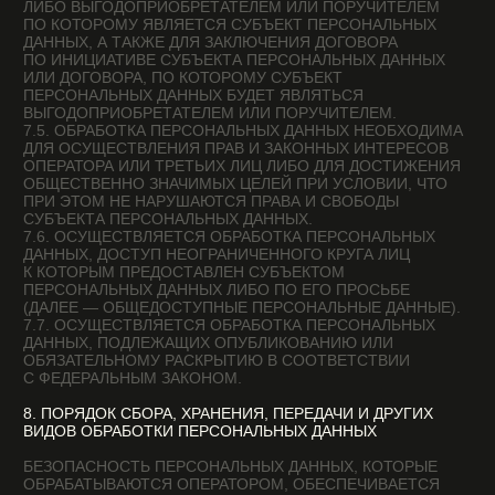
ПЕРСОНАЛЬНЫХ ДАННЫХ (ТАКОЕ УВЕДОМЛЕНИЕ
НАПРАВЛЯЕТСЯ ОТДЕЛЬНО ОТ УВЕДОМЛЕНИЯ
О НАМЕРЕНИИ ОСУЩЕСТВЛЯТЬ ОБРАБОТКУ
ПЕРСОНАЛЬНЫХ ДАННЫХ).
10.2. ОПЕРАТОР ДО ПОДАЧИ ВЫШЕУКАЗАННОГО
УВЕДОМЛЕНИЯ, ОБЯЗАН ПОЛУЧИТЬ ОТ ОРГАНОВ ВЛАСТИ
ИНОСТРАННОГО ГОСУДАРСТВА, ИНОСТРАННЫХ
ФИЗИЧЕСКИХ ЛИЦ, ИНОСТРАННЫХ ЮРИДИЧЕСКИХ ЛИЦ,
КОТОРЫМ ПЛАНИРУЕТСЯ ТРАНСГРАНИЧНАЯ ПЕРЕДАЧА
ПЕРСОНАЛЬНЫХ ДАННЫХ, СООТВЕТСТВУЮЩИЕ
СВЕДЕНИЯ.
11. КОНФИДЕНЦИАЛЬНОСТЬ ПЕРСОНАЛЬНЫХ ДАННЫХ
ОПЕРАТОР И ИНЫЕ ЛИЦА, ПОЛУЧИВШИЕ ДОСТУП
К ПЕРСОНАЛЬНЫМ ДАННЫМ, ОБЯЗАНЫ НЕ РАСКРЫВАТЬ
ТРЕТЬИМ ЛИЦАМ И НЕ РАСПРОСТРАНЯТЬ
ПЕРСОНАЛЬНЫЕ ДАННЫЕ БЕЗ СОГЛАСИЯ СУБЪЕКТА
ПЕРСОНАЛЬНЫХ ДАННЫХ, ЕСЛИ ИНОЕ
НЕ ПРЕДУСМОТРЕНО ФЕДЕРАЛЬНЫМ ЗАКОНОМ.
12. ЗАКЛЮЧИТЕЛЬНЫЕ ПОЛОЖЕНИЯ
12.1. ПОЛЬЗОВАТЕЛЬ МОЖЕТ ПОЛУЧИТЬ ЛЮБЫЕ
РАЗЪЯСНЕНИЯ ПО ИНТЕРЕСУЮЩИМ ВОПРОСАМ,
КАСАЮЩИМСЯ ОБРАБОТКИ ЕГО ПЕРСОНАЛЬНЫХ
ДАННЫХ, ОБРАТИВШИСЬ К ОПЕРАТОРУ С ПОМОЩЬЮ
ЭЛЕКТРОННОЙ ПОЧТЫ PRIVACY@THISMYWEBSITE.COM.
12.2. В ДАННОМ ДОКУМЕНТЕ БУДУТ ОТРАЖЕНЫ ЛЮБЫЕ
ИЗМЕНЕНИЯ ПОЛИТИКИ ОБРАБОТКИ ПЕРСОНАЛЬНЫХ
ДАННЫХ ОПЕРАТОРОМ. ПОЛИТИКА ДЕЙСТВУЕТ
БЕССРОЧНО ДО ЗАМЕНЫ ЕЕ НОВОЙ ВЕРСИЕЙ.
12.3. АКТУАЛЬНАЯ ВЕРСИЯ ПОЛИТИКИ В СВОБОДНОМ
ДОСТУПЕ РАСПОЛОЖЕНА В СЕТИ ИНТЕРНЕТ
ПО АДРЕСУ HTTPS://TOU-ARCHITECTS.COM/PIVACY.