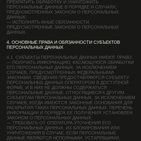
ИХ ОБРАБОТКИ.
5.6. ПРИ ОБРАБОТКЕ ПЕРСОНАЛЬНЫХ ДАННЫХ
ОБЕСПЕЧИВАЕТСЯ ТОЧНОСТЬ ПЕРСОНАЛЬНЫХ ДАННЫХ,
ИХ ДОСТАТОЧНОСТЬ, А В НЕОБХОДИМЫХ СЛУЧАЯХ
И АКТУАЛЬНОСТЬ ПО ОТНОШЕНИЮ К ЦЕЛЯМ ОБРАБОТКИ
ПЕРСОНАЛЬНЫХ ДАННЫХ. ОПЕРАТОР ПРИНИМАЕТ
НЕОБХОДИМЫЕ МЕРЫ И/ИЛИ ОБЕСПЕЧИВАЕТ
ИХ ПРИНЯТИЕ ПО УДАЛЕНИЮ ИЛИ УТОЧНЕНИЮ
НЕПОЛНЫХ ИЛИ НЕТОЧНЫХ ДАННЫХ.
5.7. ХРАНЕНИЕ ПЕРСОНАЛЬНЫХ ДАННЫХ
ОСУЩЕСТВЛЯЕТСЯ В ФОРМЕ, ПОЗВОЛЯЮЩЕЙ
ОПРЕДЕЛИТЬ СУБЪЕКТА ПЕРСОНАЛЬНЫХ ДАННЫХ,
НЕ ДОЛЬШЕ, ЧЕМ ЭТОГО ТРЕБУЮТ ЦЕЛИ ОБРАБОТКИ
ПЕРСОНАЛЬНЫХ ДАННЫХ, ЕСЛИ СРОК ХРАНЕНИЯ
ПЕРСОНАЛЬНЫХ ДАННЫХ НЕ УСТАНОВЛЕН
ФЕДЕРАЛЬНЫМ ЗАКОНОМ, ДОГОВОРОМ, СТОРОНОЙ
КОТОРОГО, ВЫГОДОПРИОБРЕТАТЕЛЕМ ИЛИ
ПОРУЧИТЕЛЕМ ПО КОТОРОМУ ЯВЛЯЕТСЯ СУБЪЕКТ
ПЕРСОНАЛЬНЫХ ДАННЫХ. ОБРАБАТЫВАЕМЫЕ
ПЕРСОНАЛЬНЫЕ ДАННЫЕ УНИЧТОЖАЮТСЯ ЛИБО
ОБЕЗЛИЧИВАЮТСЯ ПО ДОСТИЖЕНИИ ЦЕЛЕЙ ОБРАБОТКИ
ИЛИ В СЛУЧАЕ УТРАТЫ НЕОБХОДИМОСТИ
В ДОСТИЖЕНИИ ЭТИХ ЦЕЛЕЙ, ЕСЛИ ИНОЕ
НЕ ПРЕДУСМОТРЕНО ФЕДЕРАЛЬНЫМ ЗАКОНОМ.
6. ЦЕЛИ ОБРАБОТКИ ПЕРСОНАЛЬНЫХ ДАННЫХ
ЦЕЛЬ ОБРАБОТКИ — ЗАКЛЮЧЕНИЕ, ИСПОЛНЕНИЕ
И ПРЕКРАЩЕНИЕ ГРАЖДАНСКО-ПРАВОВЫХ ДОГОВОРОВ
ПЕРСОНАЛЬНЫЕ ДАННЫЕ — НОМЕРА ТЕЛЕФОНОВ; ИМЯ
ПРАВОВЫЕ ОСНОВАНИЯ — ДОГОВОРЫ, ЗАКЛЮЧАЕМЫЕ
МЕЖДУ ОПЕРАТОРОМ И СУБЪЕКТОМ ПЕРСОНАЛЬНЫХ
ДАННЫХ
ВИДЫ ОБРАБОТКИ ПЕРСОНАЛЬНЫХ ДАННЫХ — СБОР,
ЗАПИСЬ, СИСТЕМАТИЗАЦИЯ, НАКОПЛЕНИЕ, ХРАНЕНИЕ,
УНИЧТОЖЕНИЕ И ОБЕЗЛИЧИВАНИЕ ПЕРСОНАЛЬНЫХ
ДАННЫХ; ОТПРАВКА ИНФОРМАЦИОННЫХ ПИСЕМ НА
НОМЕР ТЕЛЕФОНА