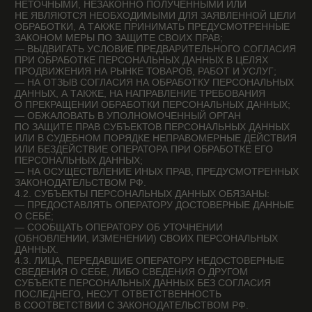
7. УСЛОВИЯ ОБРАБОТКИ ПЕРСОНАЛЬНЫХ ДАННЫХ
7.1. ОБРАБОТКА ПЕРСОНАЛЬНЫХ ДАННЫХ
ОСУЩЕСТВЛЯЕТСЯ С СОГЛАСИЯ СУБЪЕКТА
ПЕРСОНАЛЬНЫХ ДАННЫХ НА ОБРАБОТКУ ЕГО
ПЕРСОНАЛЬНЫХ ДАННЫХ.
7.2. ОБРАБОТКА ПЕРСОНАЛЬНЫХ ДАННЫХ НЕОБХОДИМА
ДЛЯ ДОСТИЖЕНИЯ ЦЕЛЕЙ, ПРЕДУСМОТРЕННЫХ
МЕЖДУНАРОДНЫМ ДОГОВОРОМ РОССИЙСКОЙ
ФЕДЕРАЦИИ ИЛИ ЗАКОНОМ, ДЛЯ ОСУЩЕСТВЛЕНИЯ
ВОЗЛОЖЕННЫХ ЗАКОНОДАТЕЛЬСТВОМ РОССИЙСКОЙ
ФЕДЕРАЦИИ НА ОПЕРАТОРА ФУНКЦИЙ, ПОЛНОМОЧИЙ
И ОБЯЗАННОСТЕЙ.
7.3. ОБРАБОТКА ПЕРСОНАЛЬНЫХ ДАННЫХ НЕОБХОДИМА
ДЛЯ ОСУЩЕСТВЛЕНИЯ ПРАВОСУДИЯ, ИСПОЛНЕНИЯ
СУДЕБНОГО АКТА, АКТА ДРУГОГО ОРГАНА ИЛИ
ДОЛЖНОСТНОГО ЛИЦА, ПОДЛЕЖАЩИХ ИСПОЛНЕНИЮ
В СООТВЕТСТВИИ С ЗАКОНОДАТЕЛЬСТВОМ
РОССИЙСКОЙ ФЕДЕРАЦИИ ОБ ИСПОЛНИТЕЛЬНОМ
ПРОИЗВОДСТВЕ.
7.4. ОБРАБОТКА ПЕРСОНАЛЬНЫХ ДАННЫХ НЕОБХОДИМА
ДЛЯ ИСПОЛНЕНИЯ ДОГОВОРА, СТОРОНОЙ КОТОРОГО
ЛИБО ВЫГОДОПРИОБРЕТАТЕЛЕМ ИЛИ ПОРУЧИТЕЛЕМ
ПО КОТОРОМУ ЯВЛЯЕТСЯ СУБЪЕКТ ПЕРСОНАЛЬНЫХ
ДАННЫХ, А ТАКЖЕ ДЛЯ ЗАКЛЮЧЕНИЯ ДОГОВОРА
ПО ИНИЦИАТИВЕ СУБЪЕКТА ПЕРСОНАЛЬНЫХ ДАННЫХ
ИЛИ ДОГОВОРА, ПО КОТОРОМУ СУБЪЕКТ
ПЕРСОНАЛЬНЫХ ДАННЫХ БУДЕТ ЯВЛЯТЬСЯ
ВЫГОДОПРИОБРЕТАТЕЛЕМ ИЛИ ПОРУЧИТЕЛЕМ.
7.5. ОБРАБОТКА ПЕРСОНАЛЬНЫХ ДАННЫХ НЕОБХОДИМА
ДЛЯ ОСУЩЕСТВЛЕНИЯ ПРАВ И ЗАКОННЫХ ИНТЕРЕСОВ
ОПЕРАТОРА ИЛИ ТРЕТЬИХ ЛИЦ ЛИБО ДЛЯ ДОСТИЖЕНИЯ
ОБЩЕСТВЕННО ЗНАЧИМЫХ ЦЕЛЕЙ ПРИ УСЛОВИИ, ЧТО
ПРИ ЭТОМ НЕ НАРУШАЮТСЯ ПРАВА И СВОБОДЫ
СУБЪЕКТА ПЕРСОНАЛЬНЫХ ДАННЫХ.
7.6. ОСУЩЕСТВЛЯЕТСЯ ОБРАБОТКА ПЕРСОНАЛЬНЫХ
ДАННЫХ, ДОСТУП НЕОГРАНИЧЕННОГО КРУГА ЛИЦ
К КОТОРЫМ ПРЕДОСТАВЛЕН СУБЪЕКТОМ
ПЕРСОНАЛЬНЫХ ДАННЫХ ЛИБО ПО ЕГО ПРОСЬБЕ