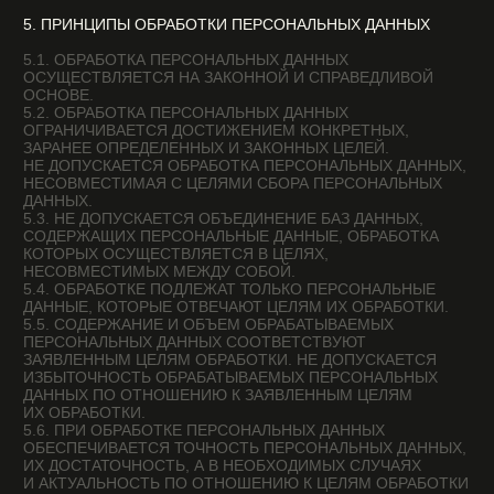
(ДАЛЕЕ — ОБЩЕДОСТУПНЫЕ ПЕРСОНАЛЬНЫЕ ДАННЫЕ).
7.7. ОСУЩЕСТВЛЯЕТСЯ ОБРАБОТКА ПЕРСОНАЛЬНЫХ
ДАННЫХ, ПОДЛЕЖАЩИХ ОПУБЛИКОВАНИЮ ИЛИ
ОБЯЗАТЕЛЬНОМУ РАСКРЫТИЮ В СООТВЕТСТВИИ
С ФЕДЕРАЛЬНЫМ ЗАКОНОМ.
8. ПОРЯДОК СБОРА, ХРАНЕНИЯ, ПЕРЕДАЧИ И ДРУГИХ
ВИДОВ ОБРАБОТКИ ПЕРСОНАЛЬНЫХ ДАННЫХ
БЕЗОПАСНОСТЬ ПЕРСОНАЛЬНЫХ ДАННЫХ, КОТОРЫЕ
ОБРАБАТЫВАЮТСЯ ОПЕРАТОРОМ, ОБЕСПЕЧИВАЕТСЯ
ПУТЕМ РЕАЛИЗАЦИИ ПРАВОВЫХ, ОРГАНИЗАЦИОННЫХ
И ТЕХНИЧЕСКИХ МЕР, НЕОБХОДИМЫХ ДЛЯ ВЫПОЛНЕНИЯ
В ПОЛНОМ ОБЪЕМЕ ТРЕБОВАНИЙ ДЕЙСТВУЮЩЕГО
ЗАКОНОДАТЕЛЬСТВА В ОБЛАСТИ ЗАЩИТЫ
ПЕРСОНАЛЬНЫХ ДАННЫХ.
8.1. ОПЕРАТОР ОБЕСПЕЧИВАЕТ СОХРАННОСТЬ
ПЕРСОНАЛЬНЫХ ДАННЫХ И ПРИНИМАЕТ ВСЕ
ВОЗМОЖНЫЕ МЕРЫ, ИСКЛЮЧАЮЩИЕ ДОСТУП
К ПЕРСОНАЛЬНЫМ ДАННЫМ НЕУПОЛНОМОЧЕННЫХ ЛИЦ.
8.2. ПЕРСОНАЛЬНЫЕ ДАННЫЕ ПОЛЬЗОВАТЕЛЯ НИКОГДА,
НИ ПРИ КАКИХ УСЛОВИЯХ НЕ БУДУТ ПЕРЕДАНЫ ТРЕТЬИМ
ЛИЦАМ, ЗА ИСКЛЮЧЕНИЕМ СЛУЧАЕВ, СВЯЗАННЫХ
С ИСПОЛНЕНИЕМ ДЕЙСТВУЮЩЕГО ЗАКОНОДАТЕЛЬСТВА
ЛИБО В СЛУЧАЕ, ЕСЛИ СУБЪЕКТОМ ПЕРСОНАЛЬНЫХ
ДАННЫХ ДАНО СОГЛАСИЕ ОПЕРАТОРУ НА ПЕРЕДАЧУ
ДАННЫХ ТРЕТЬЕМУ ЛИЦУ ДЛЯ ИСПОЛНЕНИЯ
ОБЯЗАТЕЛЬСТВ ПО ГРАЖДАНСКО-ПРАВОВОМУ ДОГОВОРУ.
8.3. В СЛУЧАЕ ВЫЯВЛЕНИЯ НЕТОЧНОСТЕЙ
В ПЕРСОНАЛЬНЫХ ДАННЫХ, ПОЛЬЗОВАТЕЛЬ МОЖЕТ
АКТУАЛИЗИРОВАТЬ ИХ САМОСТОЯТЕЛЬНО, ПУТЕМ
НАПРАВЛЕНИЯ ОПЕРАТОРУ УВЕДОМЛЕНИЕ НА АДРЕС
ЭЛЕКТРОННОЙ ПОЧТЫ
ОПЕРАТОРА PRIVACY@THISMYWEBSITE.COM С ПОМЕТКОЙ
«АКТУАЛИЗАЦИЯ ПЕРСОНАЛЬНЫХ ДАННЫХ».
8.4. СРОК ОБРАБОТКИ ПЕРСОНАЛЬНЫХ ДАННЫХ
ОПРЕДЕЛЯЕТСЯ ДОСТИЖЕНИЕМ ЦЕЛЕЙ, ДЛЯ КОТОРЫХ
БЫЛИ СОБРАНЫ ПЕРСОНАЛЬНЫЕ ДАННЫЕ, ЕСЛИ ИНОЙ