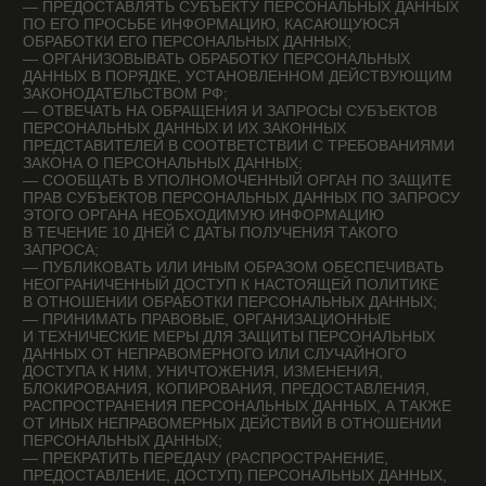
ПО ЗАЩИТЕ ПРАВ СУБЪЕКТОВ ПЕРСОНАЛЬНЫХ ДАННЫХ
ИЛИ В СУДЕБНОМ ПОРЯДКЕ НЕПРАВОМЕРНЫЕ ДЕЙСТВИЯ
ИЛИ БЕЗДЕЙСТВИЕ ОПЕРАТОРА ПРИ ОБРАБОТКЕ ЕГО
ПЕРСОНАЛЬНЫХ ДАННЫХ;
— НА ОСУЩЕСТВЛЕНИЕ ИНЫХ ПРАВ, ПРЕДУСМОТРЕННЫХ
ЗАКОНОДАТЕЛЬСТВОМ РФ.
4.2. СУБЪЕКТЫ ПЕРСОНАЛЬНЫХ ДАННЫХ ОБЯЗАНЫ:
— ПРЕДОСТАВЛЯТЬ ОПЕРАТОРУ ДОСТОВЕРНЫЕ ДАННЫЕ
О СЕБЕ;
— СООБЩАТЬ ОПЕРАТОРУ ОБ УТОЧНЕНИИ
(ОБНОВЛЕНИИ, ИЗМЕНЕНИИ) СВОИХ ПЕРСОНАЛЬНЫХ
ДАННЫХ.
4.3. ЛИЦА, ПЕРЕДАВШИЕ ОПЕРАТОРУ НЕДОСТОВЕРНЫЕ
СВЕДЕНИЯ О СЕБЕ, ЛИБО СВЕДЕНИЯ О ДРУГОМ
СУБЪЕКТЕ ПЕРСОНАЛЬНЫХ ДАННЫХ БЕЗ СОГЛАСИЯ
ПОСЛЕДНЕГО, НЕСУТ ОТВЕТСТВЕННОСТЬ
В СООТВЕТСТВИИ С ЗАКОНОДАТЕЛЬСТВОМ РФ.
5. ПРИНЦИПЫ ОБРАБОТКИ ПЕРСОНАЛЬНЫХ ДАННЫХ
5.1. ОБРАБОТКА ПЕРСОНАЛЬНЫХ ДАННЫХ
ОСУЩЕСТВЛЯЕТСЯ НА ЗАКОННОЙ И СПРАВЕДЛИВОЙ
ОСНОВЕ.
5.2. ОБРАБОТКА ПЕРСОНАЛЬНЫХ ДАННЫХ
ОГРАНИЧИВАЕТСЯ ДОСТИЖЕНИЕМ КОНКРЕТНЫХ,
ЗАРАНЕЕ ОПРЕДЕЛЕННЫХ И ЗАКОННЫХ ЦЕЛЕЙ.
НЕ ДОПУСКАЕТСЯ ОБРАБОТКА ПЕРСОНАЛЬНЫХ ДАННЫХ,
НЕСОВМЕСТИМАЯ С ЦЕЛЯМИ СБОРА ПЕРСОНАЛЬНЫХ
ДАННЫХ.
5.3. НЕ ДОПУСКАЕТСЯ ОБЪЕДИНЕНИЕ БАЗ ДАННЫХ,
СОДЕРЖАЩИХ ПЕРСОНАЛЬНЫЕ ДАННЫЕ, ОБРАБОТКА
КОТОРЫХ ОСУЩЕСТВЛЯЕТСЯ В ЦЕЛЯХ,
НЕСОВМЕСТИМЫХ МЕЖДУ СОБОЙ.
5.4. ОБРАБОТКЕ ПОДЛЕЖАТ ТОЛЬКО ПЕРСОНАЛЬНЫЕ
ДАННЫЕ, КОТОРЫЕ ОТВЕЧАЮТ ЦЕЛЯМ ИХ ОБРАБОТКИ.
5.5. СОДЕРЖАНИЕ И ОБЪЕМ ОБРАБАТЫВАЕМЫХ
ПЕРСОНАЛЬНЫХ ДАННЫХ СООТВЕТСТВУЮТ
ЗАЯВЛЕННЫМ ЦЕЛЯМ ОБРАБОТКИ. НЕ ДОПУСКАЕТСЯ
ИЗБЫТОЧНОСТЬ ОБРАБАТЫВАЕМЫХ ПЕРСОНАЛЬНЫХ
ДАННЫХ ПО ОТНОШЕНИЮ К ЗАЯВЛЕННЫМ ЦЕЛЯМ