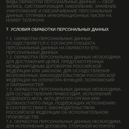
ПЕРСОНАЛЬНЫХ ДАННЫХ НЕ УСТАНОВЛЕН
ФЕДЕРАЛЬНЫМ ЗАКОНОМ, ДОГОВОРОМ, СТОРОНОЙ
КОТОРОГО, ВЫГОДОПРИОБРЕТАТЕЛЕМ ИЛИ
ПОРУЧИТЕЛЕМ ПО КОТОРОМУ ЯВЛЯЕТСЯ СУБЪЕКТ
ПЕРСОНАЛЬНЫХ ДАННЫХ.
8.9. УСЛОВИЕМ ПРЕКРАЩЕНИЯ ОБРАБОТКИ
ПЕРСОНАЛЬНЫХ ДАННЫХ МОЖЕТ ЯВЛЯТЬСЯ
ДОСТИЖЕНИЕ ЦЕЛЕЙ ОБРАБОТКИ ПЕРСОНАЛЬНЫХ
ДАННЫХ, ИСТЕЧЕНИЕ СРОКА ДЕЙСТВИЯ СОГЛАСИЯ
СУБЪЕКТА ПЕРСОНАЛЬНЫХ ДАННЫХ, ОТЗЫВ СОГЛАСИЯ
СУБЪЕКТОМ ПЕРСОНАЛЬНЫХ ДАННЫХ ИЛИ ТРЕБОВАНИЕ
О ПРЕКРАЩЕНИИ ОБРАБОТКИ ПЕРСОНАЛЬНЫХ ДАННЫХ,
А ТАКЖЕ ВЫЯВЛЕНИЕ НЕПРАВОМЕРНОЙ ОБРАБОТКИ
ПЕРСОНАЛЬНЫХ ДАННЫХ.
9. ПЕРЕЧЕНЬ ДЕЙСТВИЙ, ПРОИЗВОДИМЫХ ОПЕРАТОРОМ
С ПОЛУЧЕННЫМИ ПЕРСОНАЛЬНЫМИ ДАННЫМИ
9.1. ОПЕРАТОР ОСУЩЕСТВЛЯЕТ СБОР, ЗАПИСЬ,
СИСТЕМАТИЗАЦИЮ, НАКОПЛЕНИЕ, ХРАНЕНИЕ,
УТОЧНЕНИЕ (ОБНОВЛЕНИЕ, ИЗМЕНЕНИЕ), ИЗВЛЕЧЕНИЕ,
ИСПОЛЬЗОВАНИЕ, ПЕРЕДАЧУ (РАСПРОСТРАНЕНИЕ,
ПРЕДОСТАВЛЕНИЕ, ДОСТУП), ОБЕЗЛИЧИВАНИЕ,
БЛОКИРОВАНИЕ, УДАЛЕНИЕ И УНИЧТОЖЕНИЕ
ПЕРСОНАЛЬНЫХ ДАННЫХ.
9.2. ОПЕРАТОР ОСУЩЕСТВЛЯЕТ АВТОМАТИЗИРОВАННУЮ
ОБРАБОТКУ ПЕРСОНАЛЬНЫХ ДАННЫХ С ПОЛУЧЕНИЕМ И/
ИЛИ ПЕРЕДАЧЕЙ ПОЛУЧЕННОЙ ИНФОРМАЦИИ
ПО ИНФОРМАЦИОННО-ТЕЛЕКОММУНИКАЦИОННЫМ
СЕТЯМ ИЛИ БЕЗ ТАКОВОЙ.
10. ТРАНСГРАНИЧНАЯ ПЕРЕДАЧА ПЕРСОНАЛЬНЫХ
ДАННЫХ
10.1. ОПЕРАТОР ДО НАЧАЛА ОСУЩЕСТВЛЕНИЯ
ДЕЯТЕЛЬНОСТИ ПО ТРАНСГРАНИЧНОЙ ПЕРЕДАЧЕ
ПЕРСОНАЛЬНЫХ ДАННЫХ ОБЯЗАН УВЕДОМИТЬ
УПОЛНОМОЧЕННЫЙ ОРГАН ПО ЗАЩИТЕ ПРАВ СУБЪЕКТОВ
ПЕРСОНАЛЬНЫХ ДАННЫХ О СВОЕМ НАМЕРЕНИИ
ОСУЩЕСТВЛЯТЬ ТРАНСГРАНИЧНУЮ ПЕРЕДАЧУ