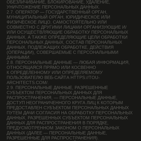
2.12. РАСПРОСТРАНЕНИЕ ПЕРСОНАЛЬНЫХ ДАННЫХ —
ЛЮБЫЕ ДЕЙСТВИЯ, НАПРАВЛЕННЫЕ НА РАСКРЫТИЕ
ПЕРСОНАЛЬНЫХ ДАННЫХ НЕОПРЕДЕЛЕННОМУ КРУГУ
ЛИЦ (ПЕРЕДАЧА ПЕРСОНАЛЬНЫХ ДАННЫХ) ИЛИ
НА ОЗНАКОМЛЕНИЕ С ПЕРСОНАЛЬНЫМИ ДАННЫМИ
НЕОГРАНИЧЕННОГО КРУГА ЛИЦ, В ТОМ ЧИСЛЕ
ОБНАРОДОВАНИЕ ПЕРСОНАЛЬНЫХ ДАННЫХ
В СРЕДСТВАХ МАССОВОЙ ИНФОРМАЦИИ, РАЗМЕЩЕНИЕ
В ИНФОРМАЦИОННО-ТЕЛЕКОММУНИКАЦИОННЫХ СЕТЯХ
ИЛИ ПРЕДОСТАВЛЕНИЕ ДОСТУПА К ПЕРСОНАЛЬНЫМ
ДАННЫМ КАКИМ-ЛИБО ИНЫМ СПОСОБОМ.
2.13. ТРАНСГРАНИЧНАЯ ПЕРЕДАЧА ПЕРСОНАЛЬНЫХ
ДАННЫХ — ПЕРЕДАЧА ПЕРСОНАЛЬНЫХ ДАННЫХ
НА ТЕРРИТОРИЮ ИНОСТРАННОГО ГОСУДАРСТВА ОРГАНУ
ВЛАСТИ ИНОСТРАННОГО ГОСУДАРСТВА, ИНОСТРАННОМУ
ФИЗИЧЕСКОМУ ИЛИ ИНОСТРАННОМУ ЮРИДИЧЕСКОМУ
ЛИЦУ.
2.14. УНИЧТОЖЕНИЕ ПЕРСОНАЛЬНЫХ ДАННЫХ — ЛЮБЫЕ
ДЕЙСТВИЯ, В РЕЗУЛЬТАТЕ КОТОРЫХ ПЕРСОНАЛЬНЫЕ
ДАННЫЕ УНИЧТОЖАЮТСЯ БЕЗВОЗВРАТНО
С НЕВОЗМОЖНОСТЬЮ ДАЛЬНЕЙШЕГО ВОССТАНОВЛЕНИЯ
СОДЕРЖАНИЯ ПЕРСОНАЛЬНЫХ ДАННЫХ
В ИНФОРМАЦИОННОЙ СИСТЕМЕ ПЕРСОНАЛЬНЫХ
ДАННЫХ И/ИЛИ УНИЧТОЖАЮТСЯ МАТЕРИАЛЬНЫЕ
НОСИТЕЛИ ПЕРСОНАЛЬНЫХ ДАННЫХ.
3. ОСНОВНЫЕ ПРАВА И ОБЯЗАННОСТИ ОПЕРАТОРА
3.1. ОПЕРАТОР ИМЕЕТ ПРАВО:
— ПОЛУЧАТЬ ОТ СУБЪЕКТА ПЕРСОНАЛЬНЫХ ДАННЫХ
ДОСТОВЕРНЫЕ ИНФОРМАЦИЮ И/ИЛИ ДОКУМЕНТЫ,
СОДЕРЖАЩИЕ ПЕРСОНАЛЬНЫЕ ДАННЫЕ;
— В СЛУЧАЕ ОТЗЫВА СУБЪЕКТОМ ПЕРСОНАЛЬНЫХ
ДАННЫХ СОГЛАСИЯ НА ОБРАБОТКУ ПЕРСОНАЛЬНЫХ
ДАННЫХ, А ТАКЖЕ, НАПРАВЛЕНИЯ ОБРАЩЕНИЯ
С ТРЕБОВАНИЕМ О ПРЕКРАЩЕНИИ ОБРАБОТКИ
ПЕРСОНАЛЬНЫХ ДАННЫХ, ОПЕРАТОР ВПРАВЕ
ПРОДОЛЖИТЬ ОБРАБОТКУ ПЕРСОНАЛЬНЫХ ДАННЫХ БЕЗ
СОГЛАСИЯ СУБЪЕКТА ПЕРСОНАЛЬНЫХ ДАННЫХ ПРИ