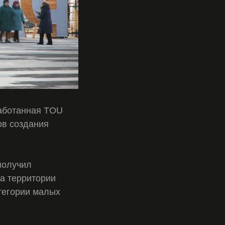
работанная TOU
ов создания
получил
а территории
тегории малых