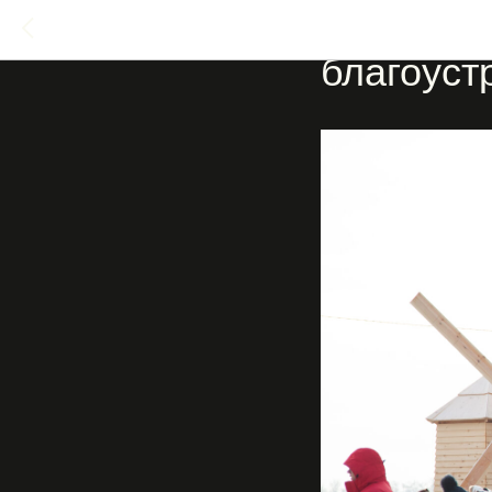
Проект к
благоуст