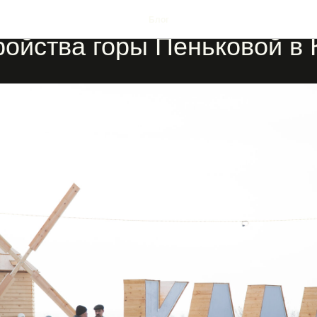
омплексного развития и
Блог
ройства горы Пеньковой в