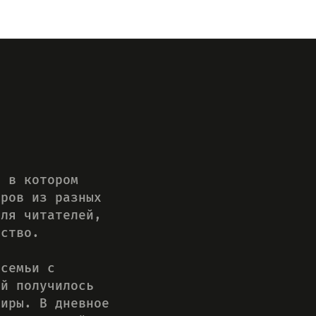
, в котором
еров из разных
для читателей,
нство.
 семьи с
ой получилось
тиры. В дневное